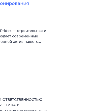
ионирования
ridex — строительная и
создает современные
новной актив нашего…
ОЙ ОТВЕТСТВЕННОСТЬЮ
РГЕТИКА И
ия, специализирующаяся