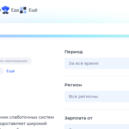
и
Еда
Ещё
Почта
ия и отдых
Поиск
Погода
Период
ТВ-программа
ик-монтажник
За всё время
Ещё
и и тренды
Регион
 ситуации
 вместе
Все регионы
Помощь
жник слаботочных систем
Зарплата от
редоставляет широкий