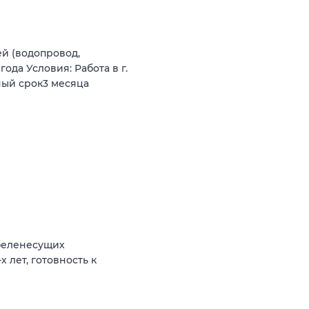
й (водопровод,
ода Условия: Работа в г.
ный срок3 месяца
абеленесущих
 лет, готовность к