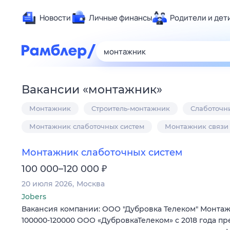
Новости
Личные финансы
Родители и дет
Здоровье
Развлечен
Дом и уют
Вакансии
«
монтажник
»
Спорт
Монтажник
Строитель-монтажник
Слаботочн
Карьера
Авто
Монтажник слаботочных систем
Монтажник связи
Технологи
Монтажник слаботочных систем
Жизненные
₽
100 000–120 000
Сберегаем
20 июля 2026
Москва
Гороскопы
Jobers
Вакансия компании: ООО "Дубровка Телеком" Монта
100000-120000 ООО «ДубровкаТелеком» с 2018 года п