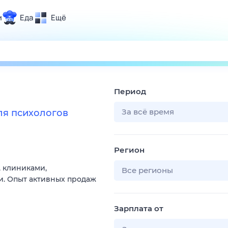
и
Еда
Ещё
Почта
ия и отдых
Поиск
Погода
Период
ТВ-программа
За всё время
я психологов
и и тренды
Регион
 ситуации
, клиниками,
 вместе
Все регионы
. Опыт активных продаж
Помощь
Зарплата от