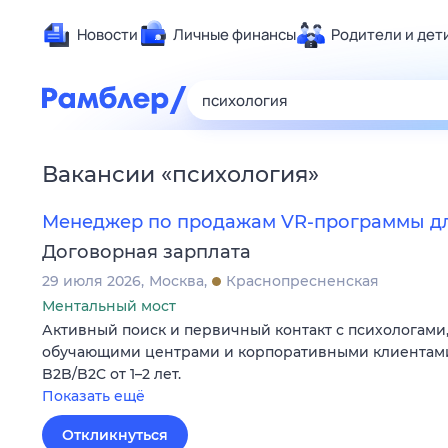
Новости
Личные финансы
Родители и дет
Здоровье
Развлечен
Дом и уют
Вакансии
«
психология
»
Спорт
Карьера
Менеджер по продажам VR-программы дл
Авто
Договорная зарплата
Технологи
29 июля 2026
Москва
Краснопресненская
Жизненные
Ментальный мост
Активный поиск и первичный контакт с психологами
Сберегаем
обучающими центрами и корпоративными клиентами
Гороскопы
B2B/B2C от 1–2 лет.
Показать ещё
Откликнуться