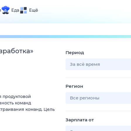
и
Еда
Ещё
Почта
ия и отдых
Поиск
Погода
зработка
»
Период
ТВ-программа
За всё время
и и тренды
Регион
 ситуации
я продуктовой
 вместе
Все регионы
вность команд
Помощь
ыстраивания команд. Цель
Зарплата от