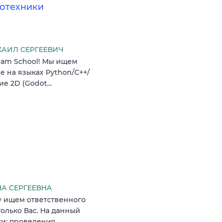
отехники
ХАИЛ СЕРГЕЕВИЧ
ram School! Мы ищем
 на языках Python/С++/
ние 2D (Godot…
НА СЕРГЕЕВНА
 ищем ответственного
олько Вас. На данный
ти: проведения…