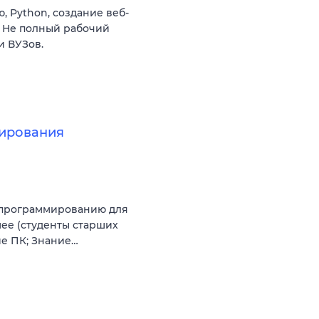
 Python, создание веб-
с. Не полный рабочий
и ВУЗов.
ирования
 программированию для
шее (студенты старших
ие ПК; Знание…