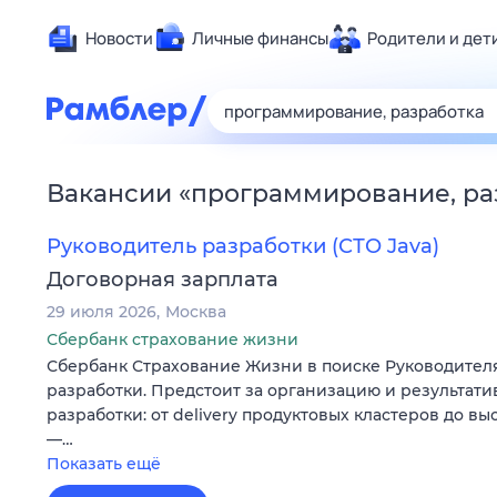
Новости
Личные финансы
Родители и дет
Здоровье
Развлечен
Дом и уют
Вакансии
«
программирование, ра
Спорт
Карьера
Руководитель разработки (СТО Java)
Авто
Договорная зарплата
Технологи
29 июля 2026
Москва
Жизненные
Сбербанк страхование жизни
Сбербанк Страхование Жизни в поиске Руководител
Сберегаем
разработки. Предстоит за организацию и результати
Гороскопы
разработки: от delivery продуктовых кластеров до в
—…
Показать ещё