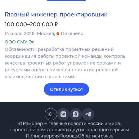
Главный инженер-проектировщик
₽
100 000–200 000
14 июля 2026
Москва
Плющево
ООО СМУ-Эс
Обязанности: разработка проектных решений
координация работы проектной команды контроль
качества проектных работ управление сроками и
ресурсами оценка рисков и принятие решений
взаимодействие с внешними…
Откликнуться
18
+
© Рамблер — главные новости России и мира,
гороскопы, почта, поиск и другие полезные сервисы
Полная версия
Помощь
Обратная связь