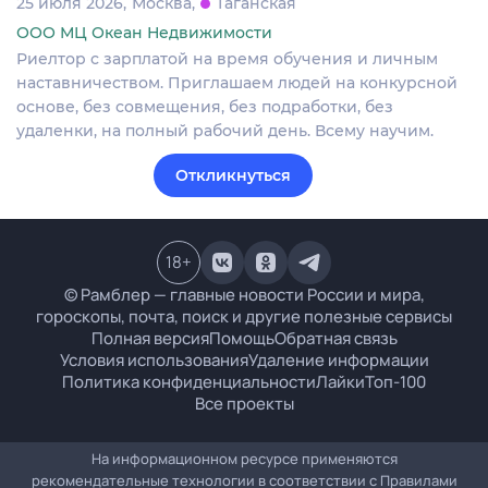
25 июля 2026
Москва
Таганская
ООО МЦ Океан Недвижимости
Риелтор с зарплатой на время обучения и личным
наставничеством. Приглашаем людей на конкурсной
основе, без совмещения, без подработки, без
удаленки, на полный рабочий день. Всему научим.
Откликнуться
18
+
© Рамблер — главные новости России и мира,
гороскопы, почта, поиск и другие полезные сервисы
Полная версия
Помощь
Обратная связь
Условия использования
Удаление информации
Политика конфиденциальности
Лайки
Топ-100
Все проекты
На информационном ресурсе применяются
рекомендательные технологии в соответствии с
Правилами