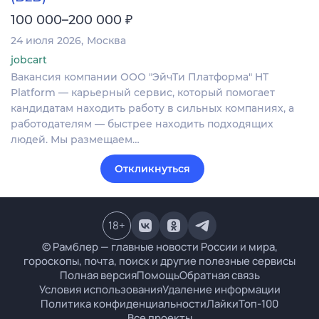
₽
100 000–200 000
24 июля 2026
Москва
jobcart
Вакансия компании ООО "ЭйчТи Платформа" HT
Platform — карьерный сервис, который помогает
кандидатам находить работу в сильных компаниях, а
работодателям — быстрее находить подходящих
людей. Мы размещаем…
Откликнуться
18
+
© Рамблер — главные новости России и мира,
гороскопы, почта, поиск и другие полезные сервисы
Полная версия
Помощь
Обратная связь
Условия использования
Удаление информации
Политика конфиденциальности
Лайки
Топ-100
Все проекты