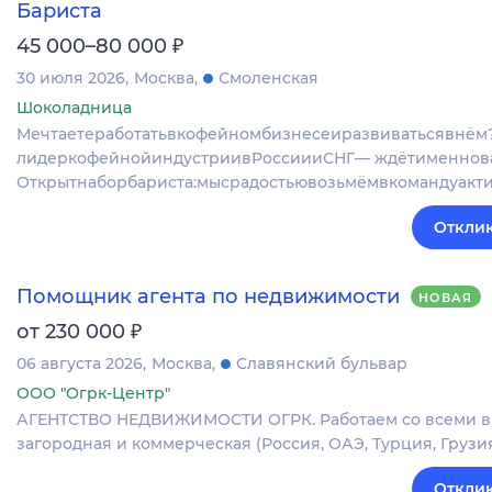
Бариста
₽
45 000–80 000
30 июля 2026
Москва
Смоленская
Шоколадница
Мечтаетеработатьвкофейномбизнесеиразвиватьсявнё
лидеркофейнойиндустриивРоссиииСНГ— ждётименнова
Открытнаборбариста:мысрадостьювозьмёмвкомандуакт
Отклик
Помощник агента по недвижимости
НОВАЯ
₽
от 230 000
06 августа 2026
Москва
Славянский бульвар
ООО "Огрк-Центр"
АГЕНТСТВО НЕДВИЖИМОСТИ ОГРК. Работаем со всеми вид
загородная и коммерческая (Россия, ОАЭ, Турция, Грузия
Отклик