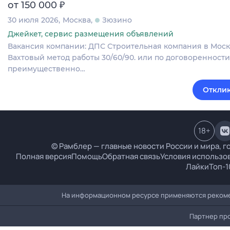
₽
от 150 000
30 июля 2026
Москва
Зюзино
Джейкет, сервис размещения объявлений
Вакансия компании: ДПС Строительная компания в Москв
Вахтовый метод работы 30/60/90. или по договоренности
преимущественно…
Отклик
18
+
© Рамблер — главные новости России и мира, г
Полная версия
Помощь
Обратная связь
Условия использо
Лайки
Топ-1
На информационном ресурсе применяются рекоме
Партнер пр