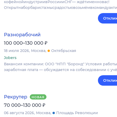
кофейнойиндустриивРоссиииСНГ— ждётименновас!
Открытнаборбариста:мысрадостьювозьмёмвкомандуакт
Отклик
Разнорабочий
₽
100 000–130 000
18 июля 2026
Москва
Октябрьская
Jobers
Вакансия компании: ООО "НПП "Боронд" Условия работы:
заработная плата — обсуждается на собеседовании с учё
Отклик
Рекрутер
НОВАЯ
₽
70 000–130 000
06 августа 2026
Москва
Площадь Революции