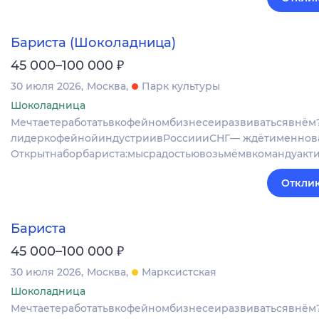
Бариста (Шоколадница)
₽
45 000–100 000
30 июля 2026
Москва
Парк культуры
Шоколадница
Мечтаетеработатьвкофейномбизнесеиразвиватьсявнём
лидеркофейнойиндустриивРоссиииСНГ— ждётименнова
Открытнаборбариста:мысрадостьювозьмёмвкомандуакт
Отклик
Бариста
₽
45 000–100 000
30 июля 2026
Москва
Марксистская
Шоколадница
Мечтаетеработатьвкофейномбизнесеиразвиватьсявнём