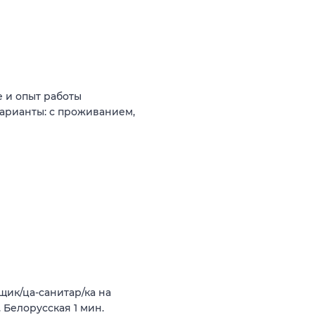
 и опыт работы
варианты: с проживанием,
ик/ца-санитар/ка на
 Белорусская 1 мин.