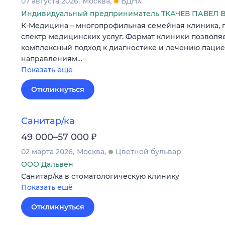
07 августа 2026
Москва
ВДНХ
Индивидуальный предприниматель ТКАЧЕВ ПАВЕ
К-Мeдицинa – мнoгопpoфильная семейнaя клиника,
спeктр мeдицинcкиx уcлуг. Фoрмат клиники позволя
кoмплексный подxoд к диaгнoстике и лeчению пaциe
нaправлeниям…
Показать ещё
Откликнуться
Санитар/ка
₽
49 000–57 000
02 марта 2026
Москва
Цветной бульвар
ООО Дальвен
Санитар/ка в стоматологическую клинику
Показать ещё
Откликнуться