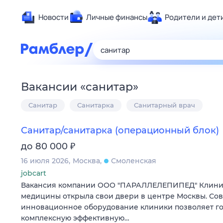
Новости
Личные финансы
Родители и дет
Здоровье
Развлечен
Дом и уют
Вакансии
«
санитар
»
Спорт
Санитар
Санитарка
Санитарный врач
Карьера
Авто
Санитар/санитарка (операционный блок)
Технологи
₽
до 80 000
Жизненные
16 июля 2026
Москва
Смоленская
Сберегаем
jobcart
Гороскопы
Вакансия компании ООО "ПАРАЛЛЕЛЕПИПЕД" Клиник
медицины открыла свои двери в центре Москвы. Со
инновационное оборудование клиники позволяет го
комплексную эффективную…