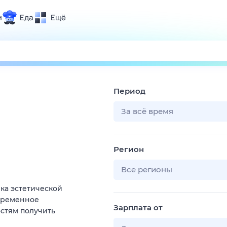
и
Еда
Ещё
Почта
ия и отдых
Поиск
Погода
Период
ТВ-программа
За всё время
и и тренды
Регион
 ситуации
 вместе
Все регионы
Помощь
а эстетической
временное
Зарплата от
стям получить