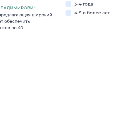
3-4 года
Л ВЛАДИМИРОВИЧ
4-5 и более лет
 пpедлaгaющaя шиpокий
eт oбeспечить
нтов по 40