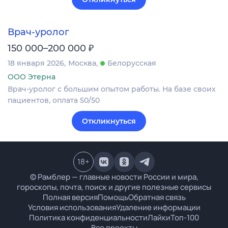
Врач-уролог
₽
150 000–200 000
18 января 2026
Москва
Белорусская
ООО Этерна
Врач-уролог с большим опытом работы. На базе своих
пациентов, оплата 50/50
Откликнуться
18
+
© Рамблер — главные новости России и мира,
гороскопы, почта, поиск и другие полезные сервисы
Полная версия
Помощь
Обратная связь
Условия использования
Удаление информации
Политика конфиденциальности
Лайки
Топ-100
Все проекты