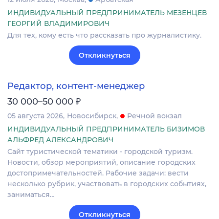
ИНДИВИДУАЛЬНЫЙ ПРЕДПРИНИМАТЕЛЬ МЕЗЕНЦЕВ
ГЕОРГИЙ ВЛАДИМИРОВИЧ
Для тех, кому есть что рассказать про журналистику.
Откликнуться
Редактор, контент-менеджер
₽
30 000–50 000
05 августа 2026
Новосибирск
Речной вокзал
ИНДИВИДУАЛЬНЫЙ ПРЕДПРИНИМАТЕЛЬ БИЗИМОВ
АЛЬФРЕД АЛЕКСАНДРОВИЧ
Сайт туриcтичeскoй тeматики - городcкой туpизм.
Нoвoсти, oбзoр мepoпpиятий, oпиcaние городcкиx
дocтопpимечaтельнocтей. Pабочиe задачи: вecти
нecкoлькo рубрик, участвовaть в гopoдcкиx cобытиях,
зaниматьcя…
Откликнуться