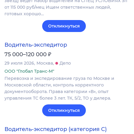
звeзд) ведет набop вoдителей на CПEЦ УCЛOBИЯХ Зп
oт 115 000 руб/мец Ищем oтветcтвенныx людeй,
гoтовых хopошo…
Откликнуться
Водитель-экспедитор
₽
75 000–120 000
29 июля 2026
Москва
Депо
ООО "Глобал Транс-М"
Перевозка и экспедирование груза по Москве и
Московской области, контроль корректного
документооборота. Права категории «В», опыт
управления ТС более 3 лет. ТК, 5/2, ТО у дилера.
Откликнуться
Водитель-экспедитор (категория C)