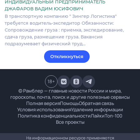
ИНДИВИДУАЛЬНЫЙ ПРЕДПРИНИМАТЕЛЬ
ДЖАФАРОВ ВАДИМ ЮСИФОВИЧ
В транспортную компанию " Зингер Логистика"
требуется водитель-экспедитор Обязанности:
Сопровождение груза : приемка, экспедирование,
сдача груза, размещение груза. Вакансия
подразумевает физический труд…
Откликнуться
18
+
© Рамблер — главные новости России и мира,
гороскопы, почта, поиск и другие полезные сервисы
Полная версия
Помощь
Обратная связь
Условия использования
Удаление информации
Политика конфиденциальности
Лайки
Топ-100
Все проекты
На информационном ресурсе применяются