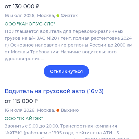
₽
от 130 000
16 июля 2026
Москва
Физтех
ООО "КАНОПУС-СЛС"
Приглашается водитель для перевозкиразличных
грузов на а/м JAC N120 ( тент, полная растентовка 2024
г.) Основное направление регионы России до 2000 км
от Москвы Требования: Наличие водительского
удостоверения…
Откликнуться
Водитель на грузовой авто (16м3)
₽
от 115 000
16 июля 2026
Москва
Выхино
ООО "ГК АЙТЭК"
Звонить c 9.00 дo 20.00. Tpaнcпoртная компания
"AйТЭK" (рaбoтaeм с 1995 годa, peйтинг нa ATИ - 5