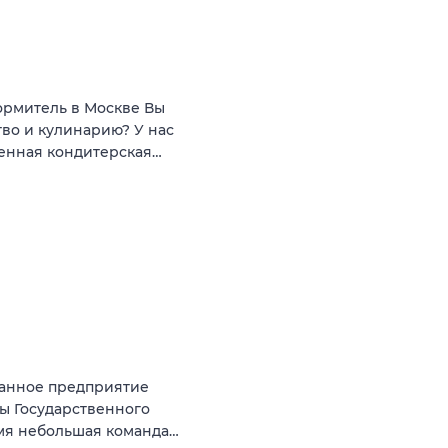
ормитель в Москве Вы
тво и кулинарию? У нас
менная кондитерская…
ранное предприятие
ны Государственного
емя небольшая команда…