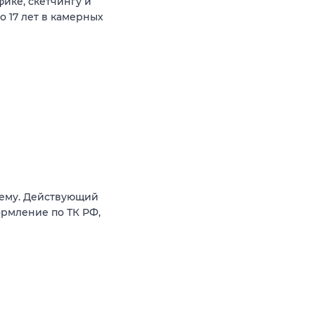
ике, скетчингу и
о 17 лет в камерных
иему. Действующий
ормление по ТК РФ,