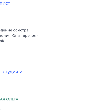
пист
дение осмотра,
чения. Опыт врачом-
РФ.
-студия и
АЯ ОЛЬГА