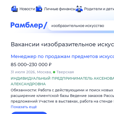
Новости
Личные финансы
Родители и дет
Здоровье
Развлечен
Дом и уют
Вакансии
«
изобразительное иску
Спорт
Карьера
Менеджер по продажам предметов искусс
Авто
₽
85 000–230 000
Технологи
31 июля 2026
Москва
Тверская
Жизненные
ИНДИВИДУАЛЬНЫЙ ПРЕДПРИНИМАТЕЛЬ АКСЕНОВА
АЛЕКСАНДРОВНА
Сберегаем
Обязанности: Работа с действующими и поиск новых
Гороскопы
расширение клиентской базы Ведение заказов Расс
предложений Участие в выставках, работа на стенде
Показать ещё