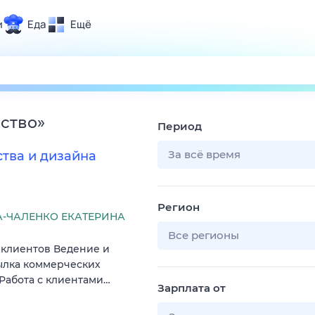
и
Еда
Ещё
Почта
ия и отдых
Поиск
Погода
сство
»
Период
ТВ-программа
За всё время
тва и дизайна
и и тренды
Регион
 ситуации
-ЧАЛЕНКО ЕКАТЕРИНА
 вместе
Все регионы
 клиентов Ведение и
Помощь
ылка коммерческих
 Работа с клиентами…
Зарплата от