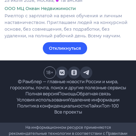
25 июля 2026
Москва
Таганская
ООО МЦ Океан Недвижимости
Риелтор с зарплатой на время обучения и личным
наставничеством. Приглашаем людей на конкурсной
основе, без совмещения, без подработки, без
удаленки, на полный рабочий день. Всему научим.
Откликнуться
18
+
© Рамблер — главные новости России и мира,
гороскопы, почта, поиск и другие полезные сервисы
Полная версия
Помощь
Обратная связь
Условия использования
Удаление информации
Политика конфиденциальности
Лайки
Топ-100
Все проекты
На информационном ресурсе применяются
рекомендательные технологии в соответствии с
Правилами