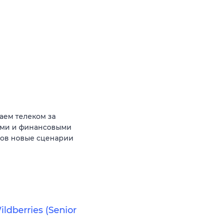
аем телеком за
ыми и финансовыми
тов новые сценарии
ldberries (Senior