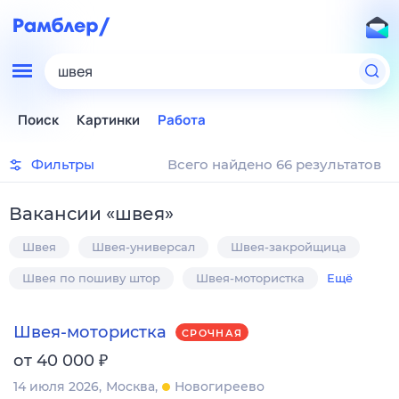
швея
Поиск
Картинки
Работа
Фильтры
Всего найдено 66 результатов
Вакансии
«
швея
»
Швея
Швея-универсал
Швея-закройщица
Швея по пошиву штор
Швея-мотористка
Ещё
Швея-мотористка
СРОЧНАЯ
₽
от 40 000
14 июля 2026
Москва
Новогиреево