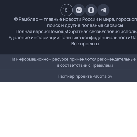
18
+
© Рамблер — главные новости России и мира, гороскоп
поиск и другие полезные сервисы
Полная версия
Помощь
Обратная связь
Условия исполь
Удаление информации
Политика конфиденциальности
Ла
Все проекты
На информационном ресурсе применяются рекомендательные 
в соответствии с
Правилами
Партнер проекта
Работа.ру