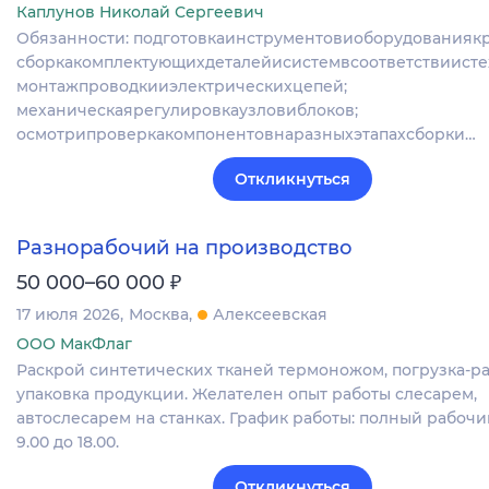
Каплунов Николай Сергеевич
Обязанности: подготовкаинструментовиоборудованиякр
сборкакомплектующихдеталейисистемвсоответствиисте
монтажпроводкииэлектрическихцепей;
механическаярегулировкаузловиблоков;
осмотрипроверкакомпонентовнаразныхэтапахсборки…
Откликнуться
Разнорабочий на производство
₽
50 000–60 000
17 июля 2026
Москва
Алексеевская
ООО МакФлаг
Раскрой синтетических тканей термоножом, погрузка-ра
упаковка продукции. Желателен опыт работы слесарем,
автослесарем на станках. График работы: полный рабочий
9.00 до 18.00.
Откликнуться