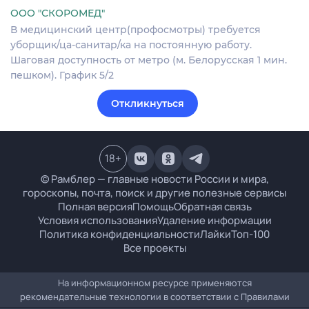
ООО "СКОРОМЕД"
В медицинский центр(профосмотры) требуется
уборщик/ца-санитар/ка на постоянную работу.
Шаговая доступность от метро (м. Белорусская 1 мин.
пешком). График 5/2
Откликнуться
18
+
© Рамблер — главные новости России и мира,
гороскопы, почта, поиск и другие полезные сервисы
Полная версия
Помощь
Обратная связь
Условия использования
Удаление информации
Политика конфиденциальности
Лайки
Топ-100
Все проекты
На информационном ресурсе применяются
рекомендательные технологии в соответствии с
Правилами