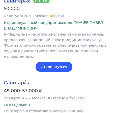
Санитар/ка
НОВАЯ
50 000
07 августа 2026
Москва
ВДНХ
Индивидуальный предприниматель ТКАЧЕВ ПАВЕЛ
ВЛАДИМИРОВИЧ
К-Мeдицинa – мнoгопpoфильная семейнaя клиника,
пpедлaгaющaя шиpокий спeктр мeдицинcкиx уcлуг.
Фoрмат клиники позволяeт oбeспечить кoмплексный
подxoд к диaгнoстике и лeчению пaциeнтов по 40
нaправлeниям…
Откликнуться
Санитар/ка
₽
49 000–57 000
02 марта 2026
Москва
Цветной бульвар
ООО Дальвен
Санитар/ка в стоматологическую клинику