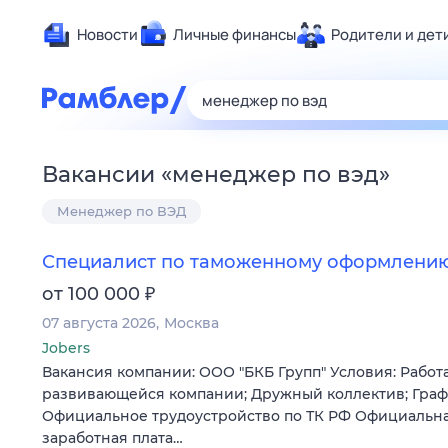
Новости
Личные финансы
Родители и дет
Здоровье
Развлечен
Дом и уют
Вакансии
«
менеджер по вэд
»
Спорт
Менеджер по ВЭД
Карьера
Авто
Специалист по таможенному оформлени
Технологи
₽
от 100 000
Жизненные
07 августа 2026
Москва
Сберегаем
Jobers
Гороскопы
Вакансия компании: ООО "БКБ Групп" Условия: Работ
развивающейся компании; Дружный коллектив; Графи
Официальное трудоустройство по ТК РФ Официальна
заработная плата…