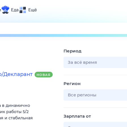
и
Еда
Ещё
Почта
ия и отдых
Поиск
Погода
Период
ТВ-программа
За всё время
ю/Декларант
НОВАЯ
и и тренды
Регион
 ситуации
 вместе
Все регионы
Помощь
а в динамично
к работы 5/2
Зарплата от
я и стабильная