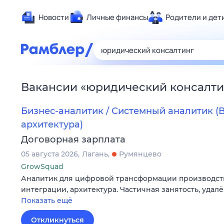
Новости
Личные финансы
Родители и дет
Здоровье
Развлечен
Дом и уют
Вакансии
«
юридический консалти
Спорт
Карьера
Бизнес-аналитик / Системный аналитик (Bi
Авто
архитектура)
Технологи
Договорная зарплата
Жизненные
05 августа 2026
Лагань
Румянцево
GrowSquad
Сберегаем
Аналитик для цифровой трансформации производства:
Гороскопы
интеграции, архитектура. Частичная занятость, удалё
Показать ещё
Откликнуться