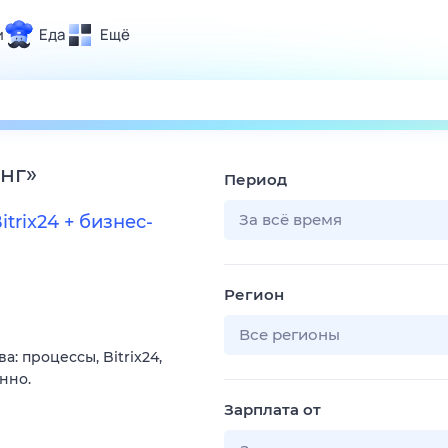
и
Еда
Ещё
Почта
ия и отдых
Поиск
Погода
нг
»
Период
ТВ-программа
За всё время
trix24 + бизнес-
и и тренды
Регион
 ситуации
 вместе
Все регионы
 процессы, Bitrix24,
Помощь
нно.
Зарплата от