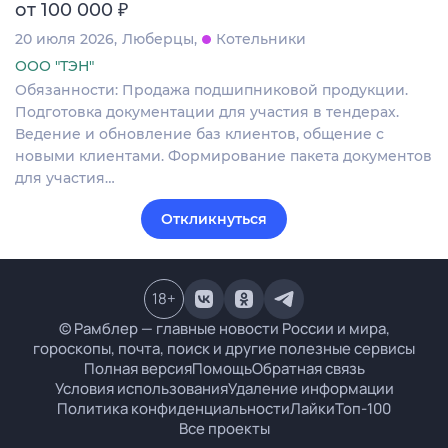
₽
от 100 000
20 июля 2026
Люберцы
Котельники
ООО "ТЭН"
Обязанности: Продажа подшипниковой продукции.
Подготовка документации для участия в тендерах.
Ведение и обновление баз клиентов, общение с
новыми клиентами. Формирование пакета документов
для участия…
Откликнуться
18
+
© Рамблер — главные новости России и мира,
гороскопы, почта, поиск и другие полезные сервисы
Полная версия
Помощь
Обратная связь
Условия использования
Удаление информации
Политика конфиденциальности
Лайки
Топ-100
Все проекты