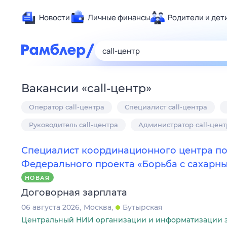
Новости
Личные финансы
Родители и дет
Здоровье
Развлечен
Дом и уют
Вакансии
«
call-центр
»
Спорт
Оператор call-центра
Специалист call-центра
Карьера
Авто
Руководитель call-центра
Администратор call-цент
Технологи
Специалист координационного центра п
Жизненные
Федерального проекта «Борьба с сахарн
Сберегаем
НОВАЯ
Гороскопы
Договорная зарплата
06 августа 2026
Москва
Бутырская
Центральный НИИ организации и информатизации 