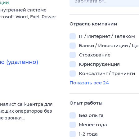
ации
 внутренней системе
osoft Word, Exel, Power
Отрасль компании
IT / Интернет / Телеком
Банки / Инвестиции / Ц
Страхование
ю (удаленно)
Юриспруденция
Консалтинг / Тренинги
Показать все 24
Опыт работы
алист call-центра для
нающих операторов без
Без опыта
ие звонки…
Менее года
1-2 года