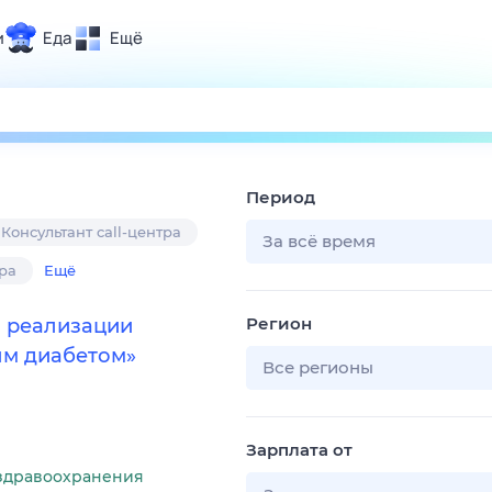
и
Еда
Ещё
Почта
ия и отдых
Поиск
Погода
Период
ТВ-программа
Консультант call-центра
За всё время
ра
Ещё
и и тренды
Регион
о реализации
 ситуации
ым диабетом»
 вместе
Все регионы
Помощь
Зарплата от
здравоохранения