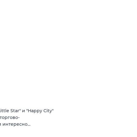
le Star" и "Happy City"
 торгово-
 и интересно…