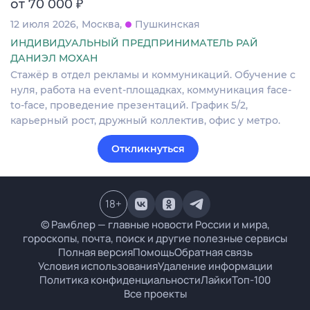
₽
от 70 000
12 июля 2026
Москва
Пушкинская
ИНДИВИДУАЛЬНЫЙ ПРЕДПРИНИМАТЕЛЬ РАЙ
ДАНИЭЛ МОХАН
Стажёр в отдел рекламы и коммуникаций. Обучение с
нуля, работа на event-площадках, коммуникация face-
to-face, проведение презентаций. График 5/2,
карьерный рост, дружный коллектив, офис у метро.
Откликнуться
18
+
© Рамблер — главные новости России и мира,
гороскопы, почта, поиск и другие полезные сервисы
Полная версия
Помощь
Обратная связь
Условия использования
Удаление информации
Политика конфиденциальности
Лайки
Топ-100
Все проекты