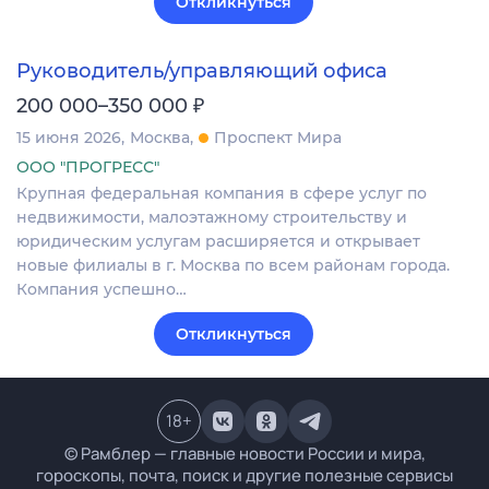
Откликнуться
Руководитель/управляющий офиса
₽
200 000–350 000
15 июня 2026
Москва
Проспект Мира
ООО "ПРОГРЕСС"
Крупная федеральная компания в сфере услуг по
недвижимости, малоэтажному строительству и
юридическим услугам расширяется и открывает
новые филиалы в г. Москва по всем районам города.
Компания успешно…
Откликнуться
18
+
© Рамблер — главные новости России и мира,
гороскопы, почта, поиск и другие полезные сервисы