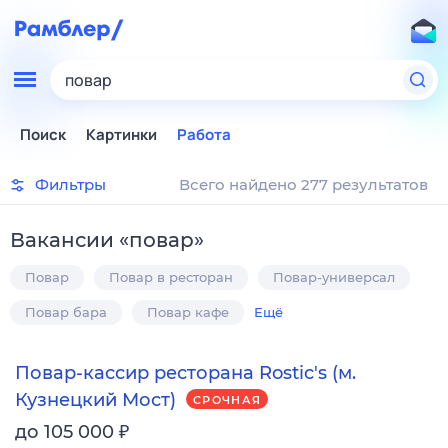
повар
Поиск
Картинки
Работа
Фильтры
Всего найдено 277 результатов
Вакансии
«
повар
»
Повар
Повар в ресторан
Повар-универсал
Повар бара
Повар кафе
Ещё
Повар-кассир ресторана Rostic's (м.
Кузнецкий Мост)
СРОЧНАЯ
₽
до 105 000