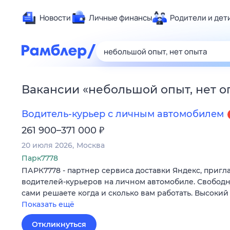
Новости
Личные финансы
Родители и дет
Здоровье
Развлечен
Дом и уют
Вакансии
«
небольшой опыт, нет о
Спорт
Карьера
Водитель-курьер с личным автомобилем
Авто
₽
261 900–371 000
Технологи
20 июля 2026
Москва
Жизненные
Парк7778
ПАРК7778 - партнер сервиса доставки Яндекс, пригл
Сберегаем
водителей-курьеров на личном автомобиле. Свободн
Гороскопы
сами решаете когда и сколько вам работать. Высокий
Показать ещё
Откликнуться