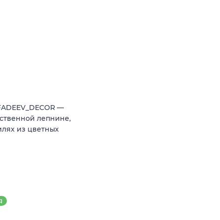
 FADEEV_DECOR —
ственной лепнине,
илях из цветных
Я