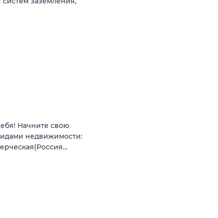
 систем заземления,
себя! Начните свою
видами недвижимости:
мерческая(Россия…