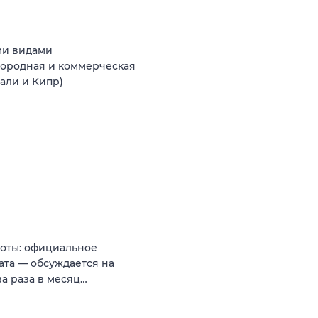
ми видами
агородная и коммерческая
Бали и Кипр)
боты: официальное
ата — обсуждается на
ва раза в месяц…