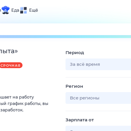
и
Еда
Ещё
Почта
ия и отдых
Поиск
Погода
пыта
»
Период
ТВ-программа
За всё время
СРОЧНАЯ
и и тренды
Регион
 ситуации
ашает на работу
 вместе
Все регионы
ый график работы, вы
Помощь
 заработок.
Зарплата от