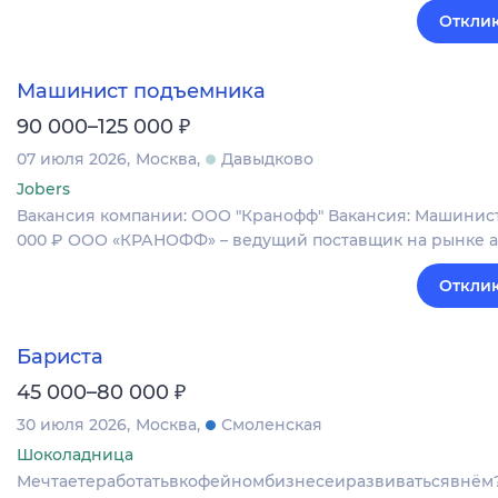
Отклик
Машинист подъемника
₽
90 000–125 000
07 июля 2026
Москва
Давыдково
Jobers
Вакансия компании: ООО "Кранофф" Вакансия: Машинист 
000 ₽ ООО «КРАНОФФ» – ведущий поставщик на рынке 
Отклик
Бариста
₽
45 000–80 000
30 июля 2026
Москва
Смоленская
Шоколадница
Мечтаетеработатьвкофейномбизнесеиразвиватьсявнё