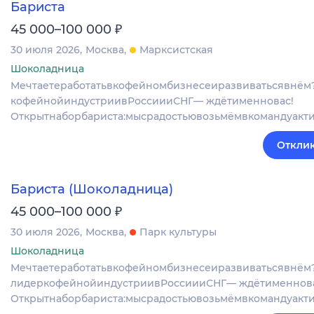
Бариста
₽
45 000–100 000
30 июля 2026
Москва
Марксистская
Шоколадница
Мечтаетеработатьвкофейномбизнесеиразвиватьсявнём
кофейнойиндустриивРоссиииСНГ— ждётименновас!
Открытнаборбариста:мысрадостьювозьмёмвкомандуакт
Отклик
Бариста (Шоколадница)
₽
45 000–100 000
30 июля 2026
Москва
Парк культуры
Шоколадница
Мечтаетеработатьвкофейномбизнесеиразвиватьсявнём
лидеркофейнойиндустриивРоссиииСНГ— ждётименнова
Открытнаборбариста:мысрадостьювозьмёмвкомандуакт