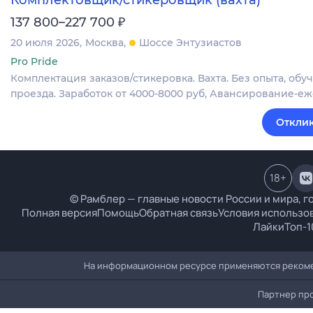
Комплектовщик/стикеровщик (вахта)
₽
137 800–227 700
20 июля 2026
Москва
Шоссе Энтузиастов
Pro Pride
Комплектация заказов/стикеровка. Вахта. Без опыта, об
проезда. Заработок от 4000-8000 руб, Авансирование-е
Отклик
18
+
© Рамблер — главные новости России и мира, г
Полная версия
Помощь
Обратная связь
Условия использо
Лайки
Топ-1
На информационном ресурсе применяются рекоме
Партнер пр