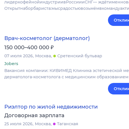
лидеркофейнойиндустриивРоссиииСНГ— ждётименнова
Открытнаборбариста:мысрадостьювозьмёмвкомандуакт
Отклик
Врач-косметолог (дерматолог)
₽
150 000–400 000
07 июля 2026
Москва
Сретенский бульвар
Jobers
Вакансия компании: КИВИМЕД Клиника эстетической ме
дерматолога-косметолога с медицинским образованием и
Отклик
Риэлтор по жилой недвижимости
Договорная зарплата
25 июля 2026
Москва
Таганская