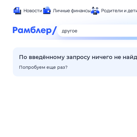
Новости
Личные финансы
Родители и дет
Здоровье
Развлечен
Дом и уют
Спорт
По введённому запросу ничего не най
Карьера
Попробуем еще раз?
Авто
Технологи
Жизненные
Сберегаем
Гороскопы