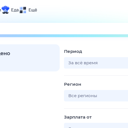
и
Еда
Ещё
Почта
ия и отдых
Поиск
Погода
Период
ТВ-программа
дено
За всё время
и и тренды
Регион
 ситуации
 вместе
Все регионы
Помощь
Зарплата от