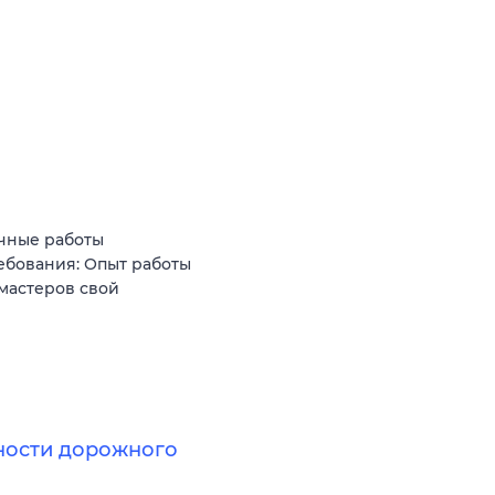
чные работы
ебования: Опыт работы
 мастеров свой
сности дорожного