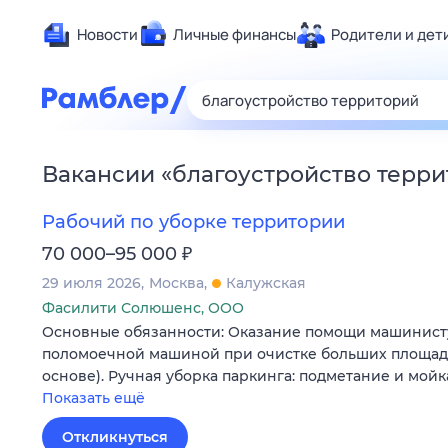
Новости
Личные финансы
Родители и дет
Здоровье
Развлечен
Дом и уют
Вакансии
«
благоустройство терр
Спорт
Карьера
Рабочий по уборке территории
Авто
₽
70 000–95 000
Технологи
29 июля 2026
Москва
Калужская
Жизненные
Фасилити Солюшенс, ООО
Основные обязанности: Оказание помощи машинист
Сберегаем
поломоечной машиной при очистке больших площаде
Гороскопы
основе). Ручная уборка паркинга: подметание и мой
Показать ещё
Откликнуться