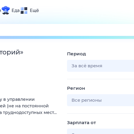
и
Еда
Ещё
Почта
ия и отдых
Поиск
Погода
иторий
»
Период
ТВ-программа
За всё время
и и тренды
Регион
 ситуации
у в управлении
 вместе
Все регионы
й (не на постоянной
Помощь
ка труднодоступных мест…
Зарплата от