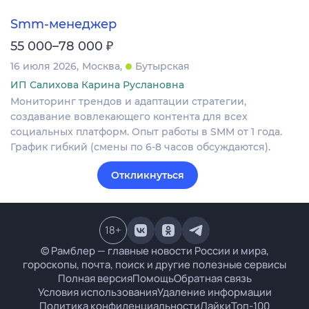
Smm-менеджер
₽
55 000–78 000
16 июля 2026
Москва
Бутырская
ИП Салихова Карина Руслановна
Мониторинг трендов и адаптации стратегии,
создавание вовлекающего контента для всех
социальных платформ. Опыт работы в SMM от 1 года.
График гибкий (смены по 6-8 часов обсуждаются).
Откликнуться
18
+
© Рамблер — главные новости России и мира,
гороскопы, почта, поиск и другие полезные сервисы
Полная версия
Помощь
Обратная связь
Условия использования
Удаление информации
Политика конфиденциальности
Лайки
Топ-100