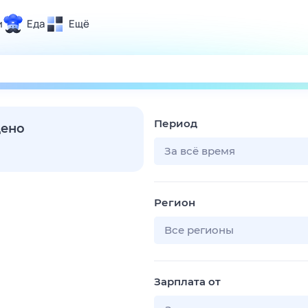
и
Еда
Ещё
Почта
ия и отдых
Поиск
Погода
Период
ТВ-программа
дено
За всё время
и и тренды
Регион
 ситуации
 вместе
Все регионы
Помощь
Зарплата от