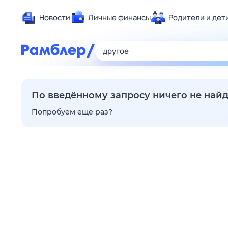
Новости
Личные финансы
Родители и дет
Здоровье
Развлечен
Дом и уют
Спорт
По введённому запросу ничего не най
Карьера
Попробуем еще раз?
Авто
Технологи
Жизненные
Сберегаем
Гороскопы