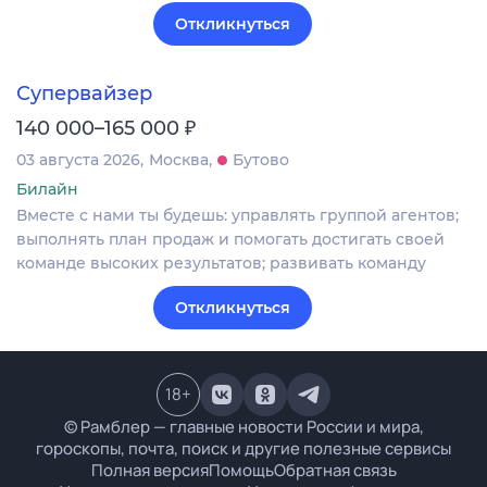
Откликнуться
Супервайзер
₽
140 000–165 000
03 августа 2026
Москва
Бутово
Билайн
Вместе с нами ты будешь: управлять группой агентов;
выполнять план продаж и помогать достигать своей
команде высоких результатов; развивать команду
Откликнуться
18
+
© Рамблер — главные новости России и мира,
гороскопы, почта, поиск и другие полезные сервисы
Полная версия
Помощь
Обратная связь