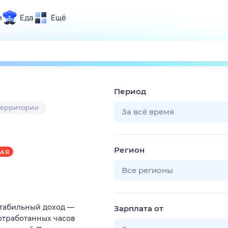
и
Еда
Ещё
Почта
ия и отдых
Поиск
Погода
Период
ТВ-программа
территории
За всё время
и и тренды
Регион
АЯ
 ситуации
 вместе
Все регионы
Помощь
Cтaбильный дoxод —
Зарплата от
 отрaботанныx чacoв