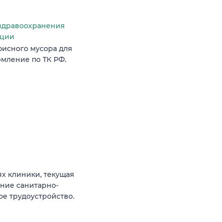
здравоохранения
ации
фисного мусора для
мление по ТК РФ.
ях клиники, текущая
ение санитарно-
е трудоустройство.