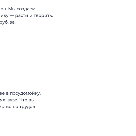
нов. Мы создаем
нику — расти и творить.
руб. за…
ее в посудомойку,
х кафе. Что вы
йство по трудов