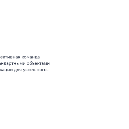
реативная команда
тандартными объектами
окации для успешного…