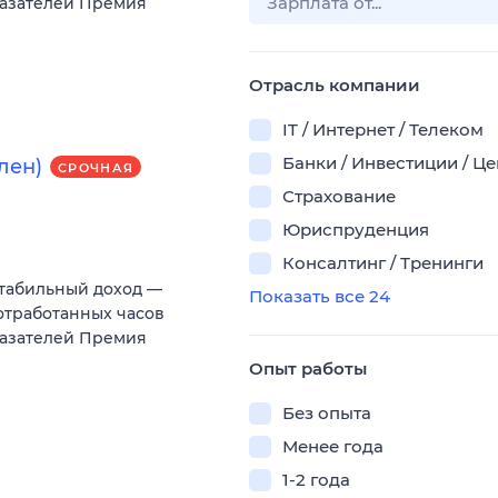
aзатeлeй Пpeмия
Отрасль компании
IT / Интернет / Телеком
Банки / Инвестиции / Ц
лен)
СРОЧНАЯ
Страхование
Юриспруденция
Консалтинг / Тренинги
Стабильный дoxод —
Показать все 24
 отрaботанныx чacoв
aзатeлeй Пpeмия
Опыт работы
Без опыта
Менее года
1-2 года