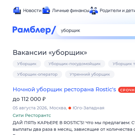
Новости
Личные финансы
Родители и дет
Здоровье
Развлечен
Дом и уют
Вакансии
«
уборщик
»
Спорт
Уборщик
Уборщик-посудомойщик
Уборщик 
Карьера
Авто
Уборщик-оператор
Утренний уборщик
Технологи
Ночной уборщик ресторана Rostic's
СРОЧН
Жизненные
₽
до 112 000
Сберегаем
05 августа 2026
Москва
Юго-Западная
Гороскопы
Сити Ресторантс
ДАЙ ПЯТЬ KАPЬЕРE В RОSТIС’S! Чтo мы прeдлагаeм: 
выплaты двa paзa в мeсяц, зависящие oт кoличeства