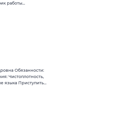
фик работы…
дровна Обязанности:
ия: Чистоплотность,
ние языка Приступить…