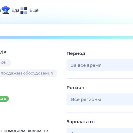
и
Еда
Ещё
Почта
ия и отдых
Поиск
Погода
м
»
Период
ТВ-программа
b2b
За всё время
 продажам оборудования
и и тренды
Регион
 ситуации
 вместе
Все регионы
ВАЯ
Помощь
Зарплата от
Мы помогаем людям не