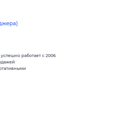
джера)
спешно работает с 2006
родажей
ортативными