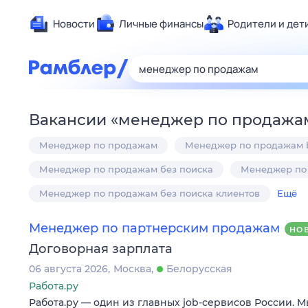
Новости
Личные финансы
Родители и дет
Здоровье
Развлечен
Дом и уют
Вакансии
«
менеджер по продажа
Спорт
Менеджер по продажам
Менеджер по продажам 
Карьера
Авто
Менеджер по продажам без поиска
Менеджер по
Технологи
Менеджер по продажам без поиска клиентов
Ещё
Жизненные
Менеджер по партнерским продажам
Сберегаем
НО
Договорная зарплата
Гороскопы
06 августа 2026
Москва
Белорусская
Работа.ру
Работа.ру — один из главных job-сервисов России. 