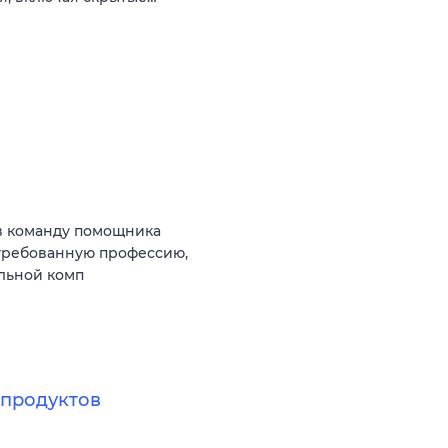
в команду помощника
стребованную профессию,
ильной комп
продуктов