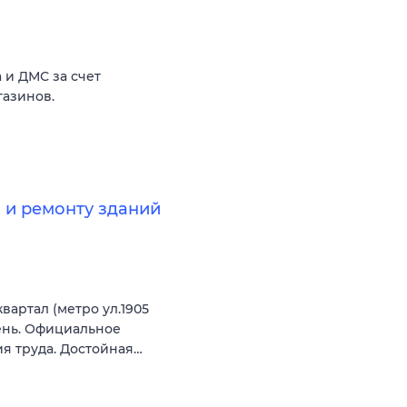
 и ДМС за счет
газинов.
 и ремонту зданий
артал (метро ул.1905
день. Официальное
я труда. Достойная…