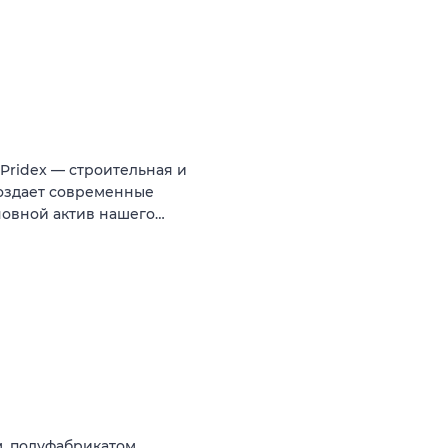
ridex — строительная и
создает современные
новной актив нашего…
, полуфабрикатом,