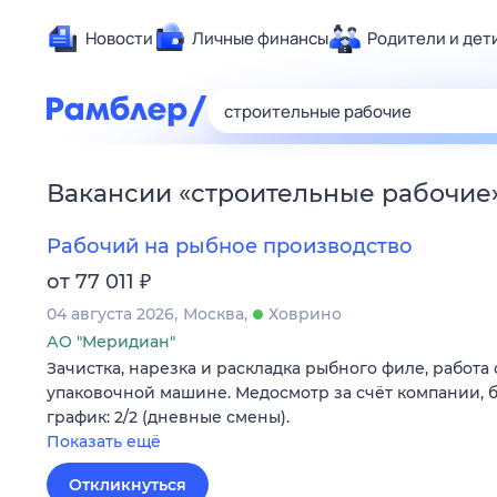
Новости
Личные финансы
Родители и дет
Здоровье
Развлечен
Дом и уют
Вакансии
«
строительные рабочие
Спорт
Карьера
Рабочий на рыбное производство
Авто
₽
от 77 011
Технологи
04 августа 2026
Москва
Ховрино
Жизненные
АО "Меридиан"
Зачистка, нарезка и раскладка рыбного филе, работа 
Сберегаем
упаковочной машине. Медосмотр за счёт компании, б
Гороскопы
график: 2/2 (дневные смены).
Показать ещё
Откликнуться