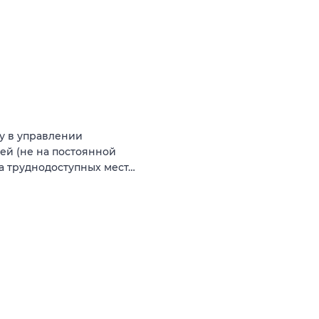
у в управлении
й (не на постоянной
ка труднодоступных мест…