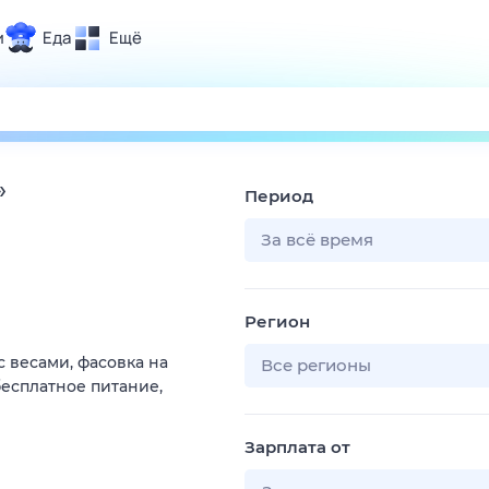
и
Еда
Ещё
Почта
ия и отдых
Поиск
Погода
»
Период
ТВ-программа
За всё время
и и тренды
Регион
 ситуации
с весами, фасовка на
 вместе
Все регионы
есплатное питание,
Помощь
Зарплата от