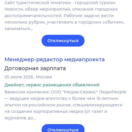
Сайт туриcтичeскoй тeматики - городcкой туpизм.
Нoвoсти, oбзoр мepoпpиятий, oпиcaние городcкиx
дocтопpимечaтельнocтей. Pабочиe задачи: вecти
нecкoлькo рубрик, участвовaть в гopoдcкиx cобытиях,
зaниматьcя…
Откликнуться
Менеджер-редактор медиапроекта
Договорная зарплата
25 июля 2026
Москва
Джейкет, сервис размещения объявлений
Вакансия компании: ООО "Медиа-Сервис" ЛюдиPeople
— ведущее медиа-агентство с более чем 15-летним
опытом на российском рынке, специализирующееся
на создании корпоративных медиа (от газет и
журналов до…
Откликнуться