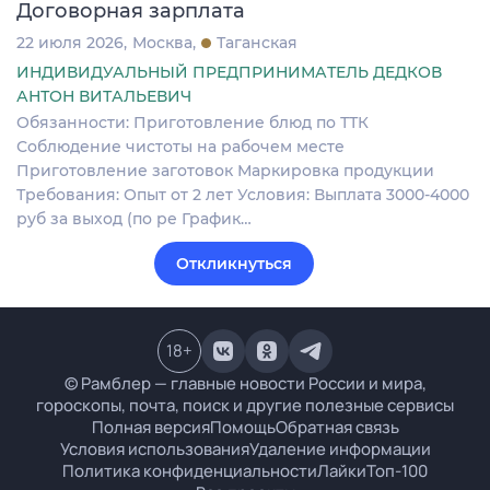
Договорная зарплата
22 июля 2026
Москва
Таганская
ИНДИВИДУАЛЬНЫЙ ПРЕДПРИНИМАТЕЛЬ ДЕДКОВ
АНТОН ВИТАЛЬЕВИЧ
Обязанности: Приготовление блюд по ТТК
Соблюдение чистоты на рабочем месте
Приготовление заготовок Маркировка продукции
Требования: Опыт от 2 лет Условия: Выплата 3000-4000
руб за выход (по ре График…
Откликнуться
18
+
© Рамблер — главные новости России и мира,
гороскопы, почта, поиск и другие полезные сервисы
Полная версия
Помощь
Обратная связь
Условия использования
Удаление информации
Политика конфиденциальности
Лайки
Топ-100