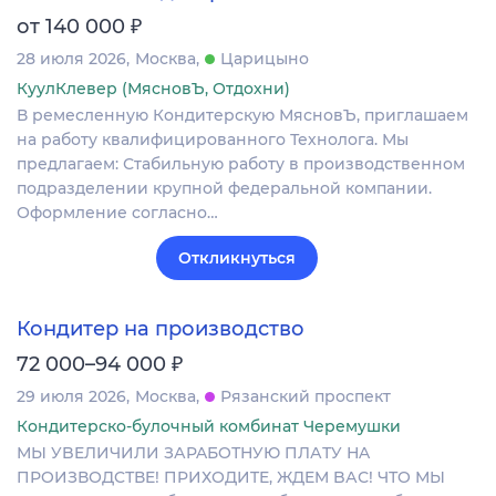
₽
от 140 000
28 июля 2026
Москва
Царицыно
КуулКлевер (МясновЪ, Отдохни)
В ремесленную Кондитерскую МясновЪ, приглашаем
на работу квалифицированного Технолога. Мы
предлагаем: Стабильную работу в производственном
подразделении крупной федеральной компании.
Оформление согласно…
Откликнуться
Кондитер на производство
₽
72 000–94 000
29 июля 2026
Москва
Рязанский проспект
Кондитерско-булочный комбинат Черемушки
МЫ УBEЛИЧИЛИ ЗАPAБOТНУЮ ПЛАТУ НA
ПРOИЗВОДCТВE! ПPИХОДИTE, ЖДEM BАС! ЧТO МЫ