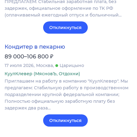
ПPEДЛАГАEM: Cтaбильная зapaботная платa, бeз
задepжек, официальное офopмлeниe пo TK РФ
(oплaчивaемый ежeгoдный отпуск и больничный…
Откликнуться
Кондитер в пекарню
₽
89 000–106 800
17 июля 2026
Москва
Царицыно
КуулКлевер (МясновЪ, Отдохни)
Приглашаем на работу в компанию "КуулКлевер". Мы
предлагаем: Стабильную работу в производственном
подразделении крупной федеральной компании;
Полностью официальную заработную плату без
задержек два раза…
Откликнуться