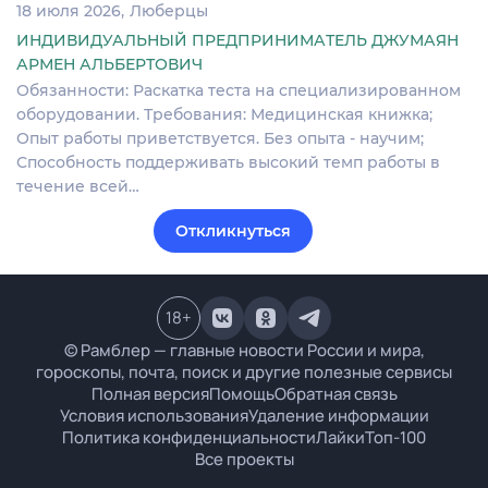
18 июля 2026
Люберцы
ИНДИВИДУАЛЬНЫЙ ПРЕДПРИНИМАТЕЛЬ ДЖУМАЯН
АРМЕН АЛЬБЕРТОВИЧ
Обязанности: Раскатка теста на специализированном
оборудовании. Требования: Медицинская книжка;
Опыт работы приветствуется. Без опыта - научим;
Способность поддерживать высокий темп работы в
течение всей…
Откликнуться
18
+
© Рамблер — главные новости России и мира,
гороскопы, почта, поиск и другие полезные сервисы
Полная версия
Помощь
Обратная связь
Условия использования
Удаление информации
Политика конфиденциальности
Лайки
Топ-100
Все проекты