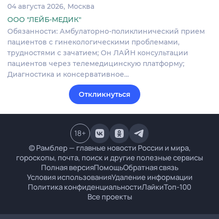
04 августа 2026
Москва
ООО "ЛЕЙБ-МЕДИК"
Обязанности: Амбулаторно-поликлинический прием
пациентов с гинекологическими проблемами,
трудностями с зачатием; Он ЛАЙН консультации
пациентов через телемедицинскую платформу;
Диагностика и консервативное…
Откликнуться
18
+
© Рамблер — главные новости России и мира,
гороскопы, почта, поиск и другие полезные сервисы
Полная версия
Помощь
Обратная связь
Условия использования
Удаление информации
Политика конфиденциальности
Лайки
Топ-100
Все проекты