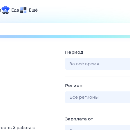
и
Еда
Ещё
Почта
ия и отдых
Поиск
Погода
Период
ТВ-программа
За всё время
и и тренды
Регион
 ситуации
 вместе
Все регионы
Помощь
Зарплата от
торный работа с