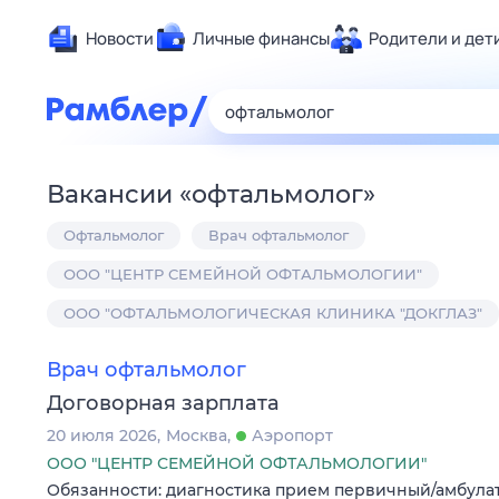
Новости
Личные финансы
Родители и дет
Здоровье
Развлечен
Дом и уют
Вакансии
«
офтальмолог
»
Спорт
Офтальмолог
Врач офтальмолог
Карьера
Авто
ООО "ЦЕНТР СЕМЕЙНОЙ ОФТАЛЬМОЛОГИИ"
Технологи
ООО "ОФТАЛЬМОЛОГИЧЕСКАЯ КЛИНИКА "ДОКГЛАЗ"
Жизненные
Врач офтальмолог
Сберегаем
Договорная зарплата
Гороскопы
20 июля 2026
Москва
Аэропорт
ООО "ЦЕНТР СЕМЕЙНОЙ ОФТАЛЬМОЛОГИИ"
Обязанности: диагностика прием первичный/амбула