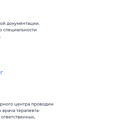
ой документации.
о специальности
.
г
арного центра проводим
 врача терапевта-
 ответственных,