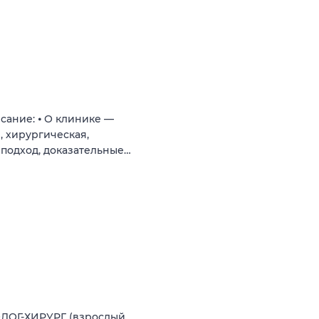
сание: ⦁ О клинике —
, хирургическая,
подход, доказательные…
ЛОГ-ХИРУРГ (взрослый