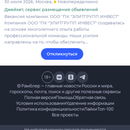
30 июля 2026
Москва
Новопеределкино
Джейкет, сервис размещения объявлений
Вакансия компании: ООО "ПК "ЭЛИТГРУПП ИНВЕСТ"
Компания ООО "ПК "ЭЛИТГРУПП ИНВЕСТ" создавалась
на основе многолетнего опыта работы
профессиональной команды. Наши усилия
направлены на то, чтобы обеспечить…
Откликнуться
18
+
© Рамблер — главные новости России и мира,
гороскопы, почта, поиск и другие полезные сервисы
Полная версия
Помощь
Обратная связь
Условия использования
Удаление информации
Политика конфиденциальности
Лайки
Топ-100
Все проекты
На информационном ресурсе применяются