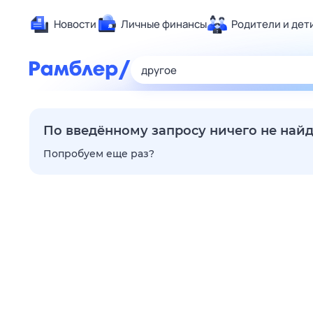
Новости
Личные финансы
Родители и дет
Здоровье
Развлечен
Дом и уют
Спорт
По введённому запросу ничего не най
Карьера
Попробуем еще раз?
Авто
Технологи
Жизненные
Сберегаем
Гороскопы