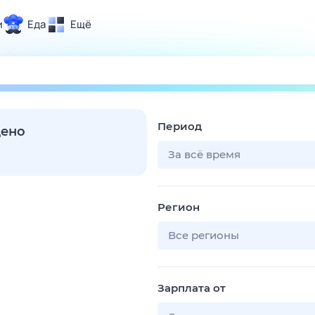
и
Еда
Ещё
Почта
ия и отдых
Поиск
Погода
Период
ТВ-программа
дено
За всё время
и и тренды
Регион
 ситуации
 вместе
Все регионы
Помощь
Зарплата от