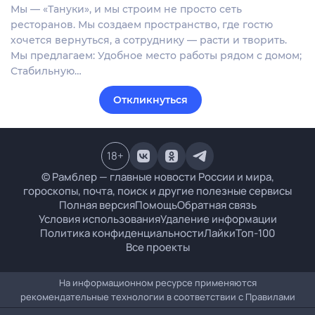
Мы — «Тануки», и мы строим не просто сеть
ресторанов. Мы создаем пространство, где гостю
хочется вернуться, а сотруднику — расти и творить.
Мы предлагаем: Удобное место работы рядом с домом;
Стабильную…
Откликнуться
18
+
© Рамблер — главные новости России и мира,
гороскопы, почта, поиск и другие полезные сервисы
Полная версия
Помощь
Обратная связь
Условия использования
Удаление информации
Политика конфиденциальности
Лайки
Топ-100
Все проекты
На информационном ресурсе применяются
рекомендательные технологии в соответствии с
Правилами