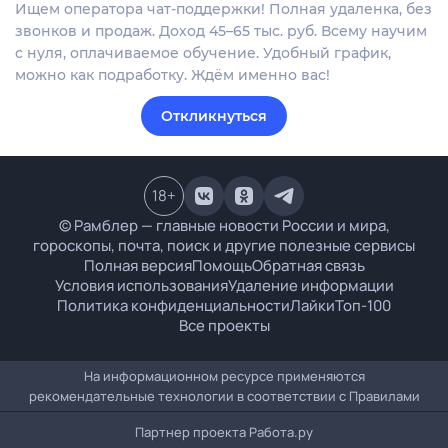
Ищем оператора чат-поддержки! Полная удаленка, без
звонков и продаж. Доход 45–65 тыс. руб. Всему научим
с нуля, оплачиваемое обучение. Удобный график,
можно как подработку. Ждём именно вас!
Откликнуться
18
+
© Рамблер — главные новости России и мира,
гороскопы, почта, поиск и другие полезные сервисы
Полная версия
Помощь
Обратная связь
Условия использования
Удаление информации
Политика конфиденциальности
Лайки
Топ-100
Все проекты
На информационном ресурсе применяются
рекомендательные технологии в соответствии с
Правилами
Партнер проекта
Работа.ру