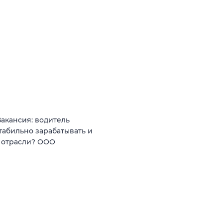
кансия: водитель
абильно зарабатывать и
 отрасли? ООО