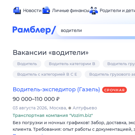
Новости
Личные финансы
Родители и дет
Здоровье
Развлечен
Дом и уют
Вакансии
«
водители
»
Спорт
Водитель
Водитель категории B
Водитель гр
Карьера
Авто
Водитель с категорией В С E
Водитель грузового 
Технологи
Водитель-экспедитор (Газель)
СРОЧНАЯ
Жизненные
₽
90 000–110 000
Сберегаем
03 августа 2026
Москва
Алтуфьево
Гороскопы
Транспортная компания "Vozim.biz"
Без погрузки и ночных графиков! Забор, доставка, э
клиента. Требования: опыт работы с документацией,