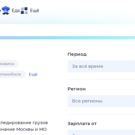
и
Еда
Ещё
Почта
ия и отдых
Поиск
Погода
Период
ТВ-программа
узовика
За всё время
автомобиля
Ещё
и и тренды
Регион
 ситуации
 вместе
Все регионы
Помощь
кспедирование грузов
Зарплата от
 знание Москвы и МО