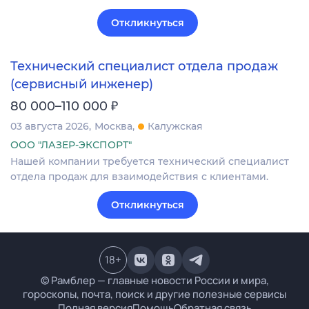
Откликнуться
Технический специалист отдела продаж
(сервисный инженер)
₽
80 000–110 000
03 августа 2026
Москва
Калужская
ООО "ЛАЗЕР-ЭКСПОРТ"
Нашей компании требуется технический специалист
отдела продаж для взаимодействия с клиентами.
Откликнуться
18
+
© Рамблер — главные новости России и мира,
гороскопы, почта, поиск и другие полезные сервисы
Полная версия
Помощь
Обратная связь