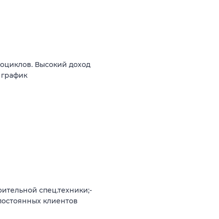
оциклов. Высокий доход
й график
оительной спец.техники;-
 постоянных клиентов