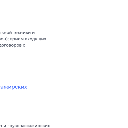
льной техники и
вон); прием входящих
договоров с
сажирских
n и грузопассажирских