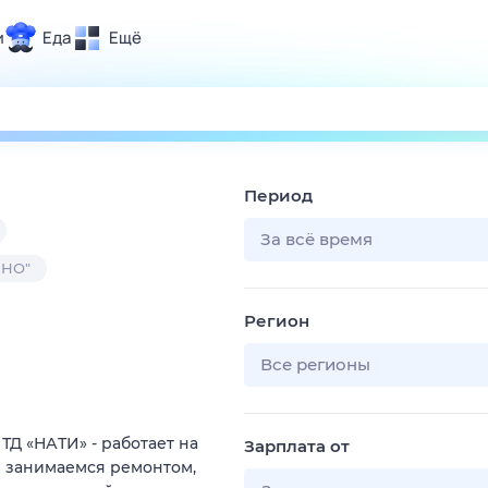
и
Еда
Ещё
Почта
ия и отдых
Поиск
Погода
Период
ТВ-программа
За всё время
ИНО"
и и тренды
Регион
 ситуации
 вместе
Все регионы
Помощь
ТД «НАТИ» - работает на
Зарплата от
Мы занимаемся ремонтом,