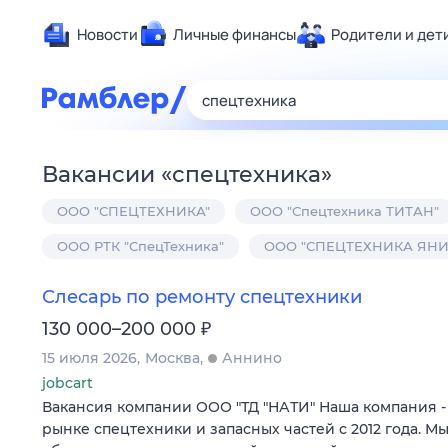
Новости
Личные финансы
Родители и дет
Здоровье
Развлечен
Дом и уют
Вакансии
«
спецтехника
»
Спорт
ООО "СПЕЦТЕХНИКА"
ООО "Спецтехника ТИТАН"
Карьера
Авто
ООО РТК "СпецТехника"
ООО "СПЕЦТЕХНИКА ЯН
Технологи
Слесарь по ремонту спецтехники
Жизненные
₽
130 000–200 000
Сберегаем
15 июля 2026
Москва
Аннино
Гороскопы
jobcart
Вакансия компании ООО "ТД "НАТИ" Наша компания - 
рынке спецтехники и запасных частей с 2012 года. 