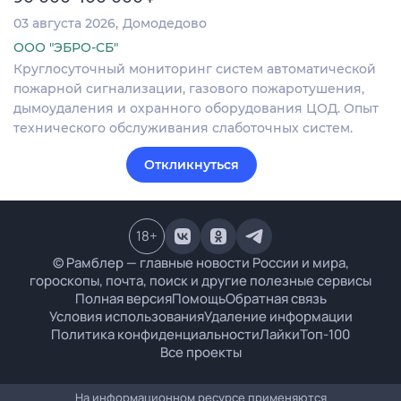
03 августа 2026
Домодедово
ООО "ЭБРО-СБ"
Круглосуточный мониторинг систем автоматической
пожарной сигнализации, газового пожаротушения,
дымоудаления и охранного оборудования ЦОД. Опыт
технического обслуживания слаботочных систем.
Откликнуться
18
+
© Рамблер — главные новости России и мира,
гороскопы, почта, поиск и другие полезные сервисы
Полная версия
Помощь
Обратная связь
Условия использования
Удаление информации
Политика конфиденциальности
Лайки
Топ-100
Все проекты
На информационном ресурсе применяются