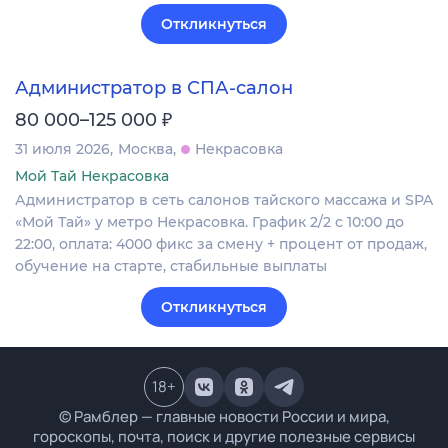
Откликнуться
Администратор в СПА-салон
₽
80 000–125 000
31 июля 2026
Москва
Некрасовка
Мой Тай Некрасовка
Администратор в сеть салонов тайского массажа и SPA
«Мой Тай» у метро Некрасовка. График 2/2 с 10:00 до
22:00, оплата: 4000 фикс за смену + процент от продаж,
обучение на старте, стабильные выплаты
Откликнуться
18
+
© Рамблер — главные новости России и мира,
гороскопы, почта, поиск и другие полезные сервисы