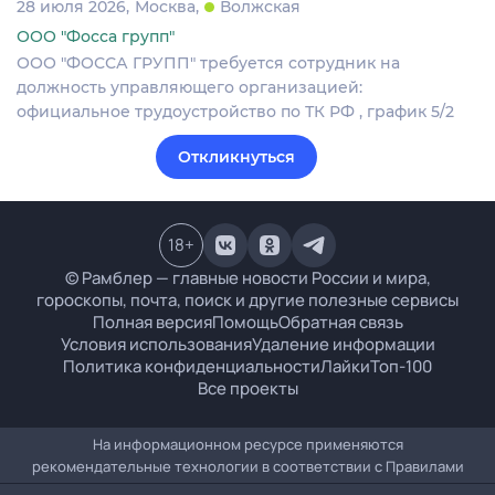
28 июля 2026
Москва
Волжская
ООО "Фосса групп"
ООО "ФОССА ГРУПП" требуется сотрудник на
должность управляющего организацией:
официальное трудоустройство по ТК РФ , график 5/2
Откликнуться
18
+
© Рамблер — главные новости России и мира,
гороскопы, почта, поиск и другие полезные сервисы
Полная версия
Помощь
Обратная связь
Условия использования
Удаление информации
Политика конфиденциальности
Лайки
Топ-100
Все проекты
На информационном ресурсе применяются
рекомендательные технологии в соответствии с
Правилами