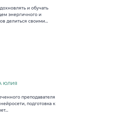
вдохновлять и обучать
щем энергичного и
тов делиться своими…
А ЮЛИЯ
леченного преподавателя
нейросети, подготовка к
лет…