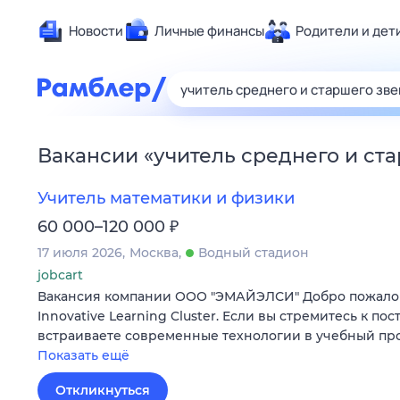
Новости
Личные финансы
Родители и дет
Здоровье
Развлечен
Дом и уют
Вакансии
«
учитель среднего и ст
Спорт
Карьера
Учитель математики и физики
Авто
₽
60 000–120 000
Технологи
17 июля 2026
Москва
Водный стадион
Жизненные
jobcart
Вакансия компании ООО "ЭМАЙЭЛСИ" Добро пожаловать
Сберегаем
Innovative Learning Cluster. Если вы стремитесь к по
Гороскопы
встраиваете современные технологии в учебный пр
Показать ещё
Откликнуться